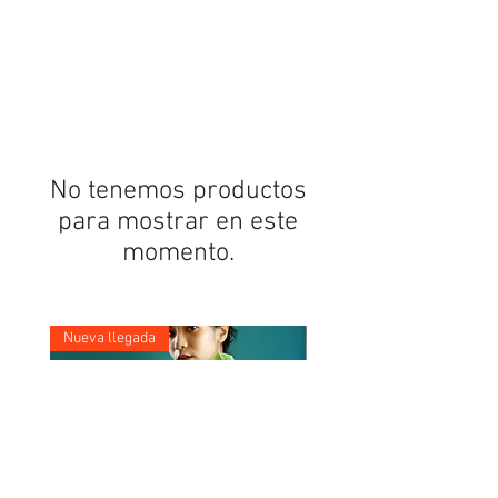
S
$
p
o
r
1
L
i
b
r
a
No tenemos productos
para mostrar en este
momento.
Nueva llegada